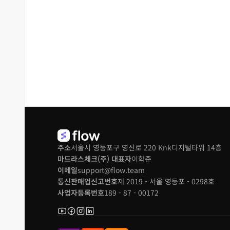
주소
서울시 영등포구 영신로 220 Knk디지털타워 14층
마드라스체크(주) 대표자
이학준
이메일
support@flow.team
통신판매업신고번호
제 2019 - 서울 영등포 - 0298호
사업자등록번호
189 - 87 - 00172