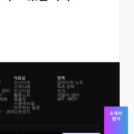
자료실
정책
션
인사이트
업데이트 노트
고객사례
SLA 정책
 관리
비교자료
보안
리
활용노트
개발자 센터
체계화
템플릿
API・MCP
사용매뉴얼
자주하는 질문
・ 관리
다운로드
소개서 
받기