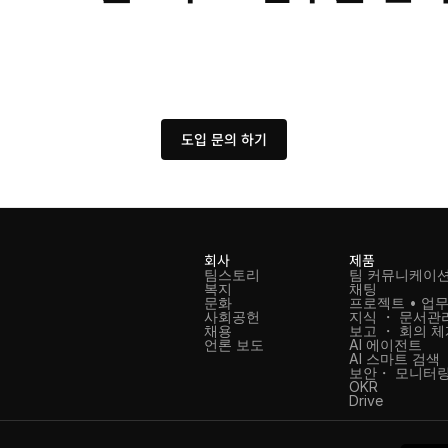
도입 문의 하기
회사
제품
팀스토리
팀 커뮤니케이
복지
채팅
문화
프로젝트 • 업무
사회공헌
지식 ・ 문서관
채용
보고 ・ 회의 
언론 보도
AI 에이전트
AI 스마트 검색
보안・ 모니터링
OKR
Drive