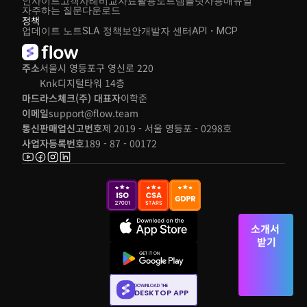
인사이트
고객사례
비교자료
활용노트
템플릿
사용매뉴얼
자주하는 질문
다운로드
정책
업데이트 노트
SLA 정책
보안
개발자 센터
API・MCP
주소
서울시 영등포구 영신로 220 
Knk디지털타워 14층
마드라스체크(주) 대표자
이학준
이메일
support@flow.team
통신판매업신고번호
제 2019 - 서울 영등포 - 0298호
사업자등록번호
189 - 87 - 00172
소개서 
받기
DOWNLOAD THE
DESKTOP APP