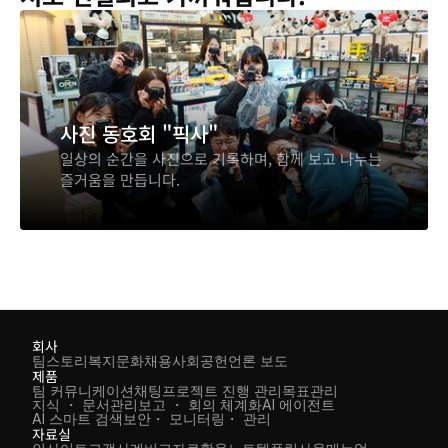
사진 동호회 "픽사"
일상의 순간을 사진으로 기록하며, 함께 보고 나누는 
즐거움을 만듭니다.
회사
팀스토리
복지
문화
채용
사회공헌
언론 보도
제품
팀 커뮤니케이션
채팅
프로젝트 진행 관리
목표관리
지식 ・ 문서관리
보고 ・ 회의 체계화
AI 에이전트
AI 스마트 검색
보안・ 모니터링・ 관리
자료실