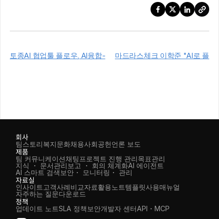
토종AI 협업툴 플로우, AI융합-
마드라스체크 이학준 "AI로 플
글로벌 확장 본격화.. 흑자 전환·
로우 재설계"…글로벌 SaaS 시
고성장 동시 달성
장 공략
회사
팀스토리
복지
문화
채용
사회공헌
언론 보도
제품
팀 커뮤니케이션
채팅
프로젝트 진행 관리
목표관리
지식 ・ 문서관리
보고 ・ 회의 체계화
AI 에이전트
AI 스마트 검색
보안・ 모니터링・ 관리
자료실
인사이트
고객사례
비교자료
활용노트
템플릿
사용매뉴얼
자주하는 질문
다운로드
정책
업데이트 노트
SLA 정책
보안
개발자 센터
API・MCP