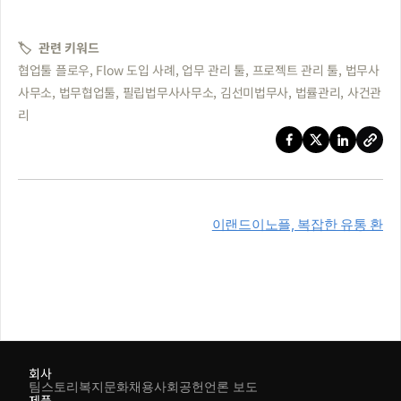
🏷️  관련 키워드 
협업툴 플로우, Flow 도입 사례, 업무 관리 툴, 프로젝트 관리 툴, 법무사
사무소, 법무협업툴, 필립법무사사무소, 김선미법무사, 법률관리, 사건관
리
이랜드이노플, 복잡한 유통 환
경 속에서 ‘하나의 소통 방식’을 
만들기까지
회사
팀스토리
복지
문화
채용
사회공헌
언론 보도
제품