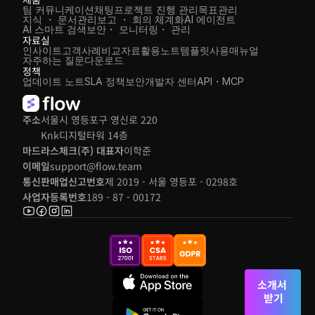
팀 커뮤니케이션
채팅
프로젝트 진행 관리
목표관리
지식 ・ 문서관리
보고 ・ 회의 체계화
AI 에이전트
AI 스마트 검색
보안・ 모니터링・ 관리
자료실
인사이트
고객사례
비교자료
활용노트
템플릿
사용매뉴얼
자주하는 질문
다운로드
정책
업데이트 노트
SLA 정책
보안
개발자 센터
API・MCP
주소
서울시 영등포구 영신로 220 
Knk디지털타워 14층
마드라스체크(주) 대표자
이학준
이메일
support@flow.team
통신판매업신고번호
제 2019 - 서울 영등포 - 0298호
사업자등록번호
189 - 87 - 00172
소개서 
받기