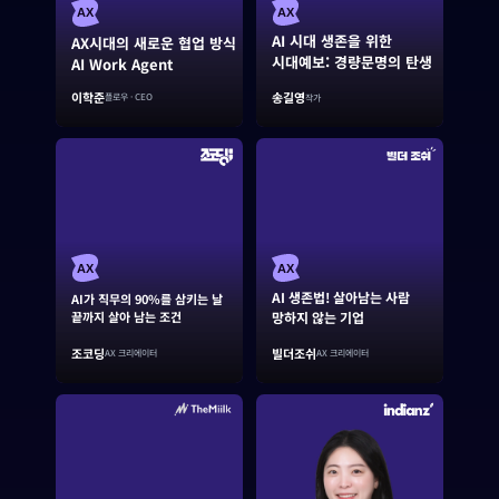
AX
AX
AI 시대 생존을 위한
AX시대의 새로운 협업 방식
시대예보: 경량문명의 탄생
AI Work Agent
이학준
송길영
플로우 · CEO
작가
AX
AX
AI 생존법! 살아남는 사람
AI가 직무의 90%를 삼키는 날
끝까지 살아 남는 조건
망하지 않는 기업
조코딩
빌더조쉬
AX 크리에이터
AX 크리에이터