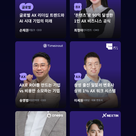
글로벌
BX
글로벌 AX 리더십 트렌드와
‘돈텐츠’로 90억 달성한
AI 시대 기업의 미래
1인 AX 비즈니스 공식
손재권
최청아
더밀크 · CEO
인디언즈 · CMO
AX
AX
AX로 ROI를 만드는 기업
삼성 출신 일잘러 변호사
vs 비용만 소모하는 기업
상위 1% AX 워크 시스템
이세원
송영범
타임인아웃 · CEO
서화담 · 대표 변호사