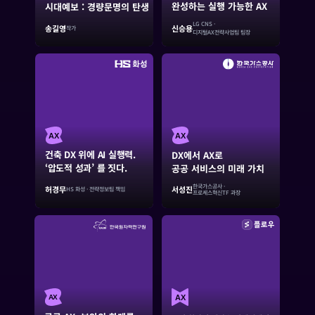
완성하는 실행 가능한 AX
시대예보 : 경량문명의 탄생
LG CNS ·
송길영
신승용
작가
디지털AX전략사업팀 팀장
AX
AX
건축 DX 위에 AI 실행력.
DX에서 AX로
‘압도적 성과’ 를 짓다.
공공 서비스의 미래 가치
한국가스공사 ·
서성진
허경무
HS 화성 · 전략정보팀 책임
프로세스혁신TF 과장
AX
AX