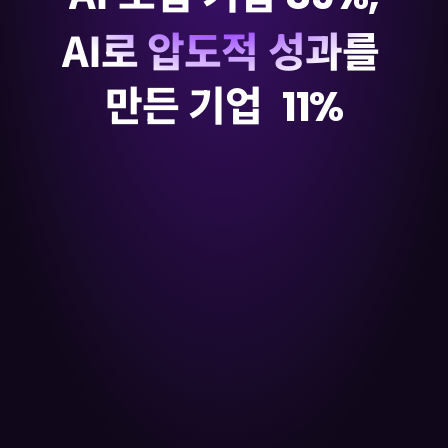
AI로 압도적 성과를 
만든 기업  
11%
우
리
회
사
는
지
금
어
느
쪽
입
니
까
?
A
I
도
구
는
늘
었
는
데
성
과
는
보
이
지
않
고
,
부
서
별
경
험
은
쌓
이
는
데
전
사
확
산
은
멈
춰
있
다
면
,
지
금
필
요
한
건
새
로
운
도
구
가
아
니
라
새
로
운
실
행
전
략
입
니
다
.
A
X
F
e
s
t
a
에
서
흩
어
진
A
I
를
하
나
의
흐
름
으
로
만
든