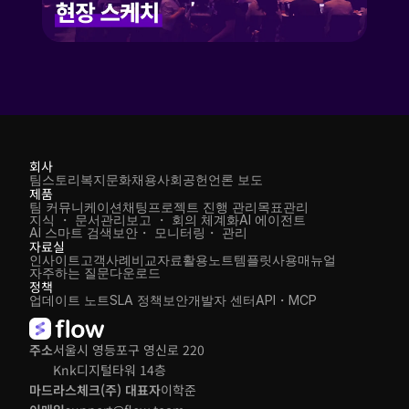
회사
팀스토리
복지
문화
채용
사회공헌
언론 보도
제품
팀 커뮤니케이션
채팅
프로젝트 진행 관리
목표관리
지식 ・ 문서관리
보고 ・ 회의 체계화
AI 에이전트
AI 스마트 검색
보안・ 모니터링・ 관리
자료실
인사이트
고객사례
비교자료
활용노트
템플릿
사용매뉴얼
자주하는 질문
다운로드
정책
업데이트 노트
SLA 정책
보안
개발자 센터
API・MCP
주소
서울시 영등포구 영신로 220 
Knk디지털타워 14층
마드라스체크(주) 대표자
이학준