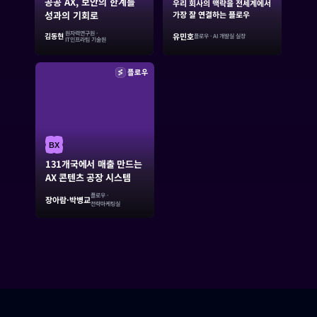
공공 AX, 보안의 한계를 
우리 회사의 맥락을 전세계에서
성과의 기회로
가장 잘 연결하는 플로우
원자력연구원 ·
유민호
김동현
플로우 · AI 개발실 실장
IT인프라팀 기술원
BX
131개국에서 매출 만드는
AX 콘텐츠 공장 시스템
플로우 ·
장아람·박병교
전략마케팅실