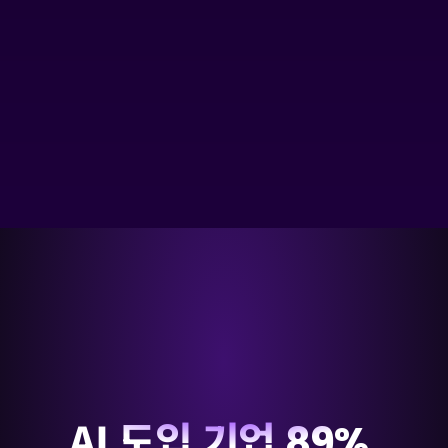
이제
기업의
성패를
가르는
기준은
'AX
실행력'
AI 도입 기업 
89%,