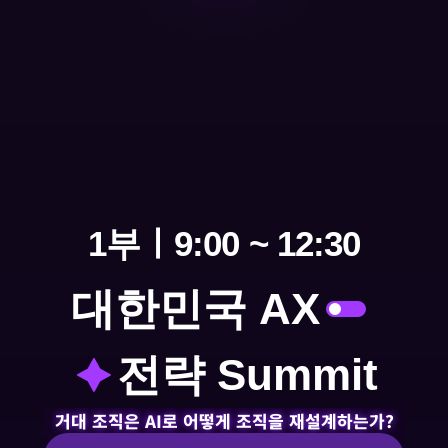
1
1
%
의
실
행
전
략
을
직
접
확
인
하
세
요
!
1부ㅣ9:00 ~ 12:30
대한민국 AX
전략 Summit
거대 조직은 AI로 어떻게 조직을 재설계하는가?