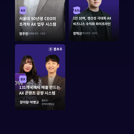
AX
AX
1인 10역, 생산성 극대화 AX
서울대 90년생 CEO의
비즈니스 수익화 파이프라인
초격차 AX 업무 시스템
정혁신
정주헌
넥스트인 · CEO
팀제로코드 · CEO
BX
131개국에서 매출 만드는
AX 콘텐츠 공장 시스템
플로우 ·
장아람·박병교
전략마케팅실