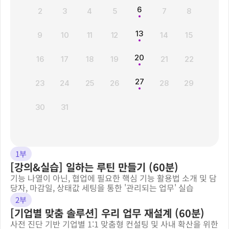
6
2
3
4
5
7
8
13
9
10
11
12
14
15
20
16
17
18
19
21
22
27
23
24
25
26
28
29
30
31
1부
[강의&실습] 일하는 루틴 만들기 (60분)
기능 나열이 아닌, 협업에 필요한 핵심 기능 활용법 소개 및 담
당자, 마감일, 상태값 세팅을 통한 '관리되는 업무' 실습
2부
[기업별 맞춤 솔루션] 우리 업무 재설계 (60분)
사전 진단 기반 기업별 1:1 맞춤형 컨설팅 및 사내 확산을 위한 