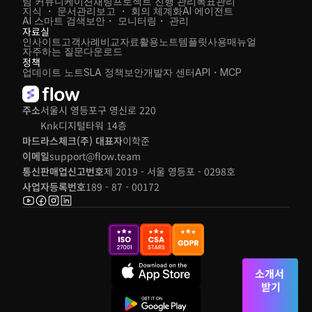
팀 커뮤니케이션
채팅
프로젝트 진행 관리
목표관리
지식 ・ 문서관리
보고 ・ 회의 체계화
AI 에이전트
AI 스마트 검색
보안・ 모니터링・ 관리
자료실
인사이트
고객사례
비교자료
활용노트
템플릿
사용매뉴얼
자주하는 질문
다운로드
정책
업데이트 노트
SLA 정책
보안
개발자 센터
API・MCP
주소
서울시 영등포구 영신로 220 
Knk디지털타워 14층
마드라스체크(주) 대표자
이학준
이메일
support@flow.team
통신판매업신고번호
제 2019 - 서울 영등포 - 0298호
사업자등록번호
189 - 87 - 00172
소개서 
받기