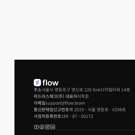
주소
서울시 영등포구 영신로 220 Knk디지털타워 14층
마드라스체크(주) 대표자
이학준
이메일
support@flow.team
통신판매업신고번호
제 2019 - 서울 영등포 - 0298호
사업자등록번호
189 - 87 - 00172