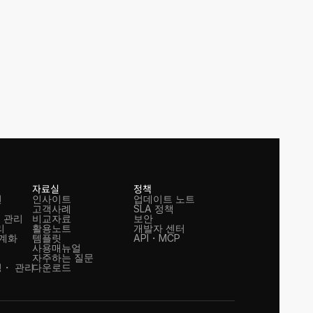
자료실
정책
션
인사이트
업데이트 노트
고객사례
SLA 정책
 관리
비교자료
보안
리
활용노트
개발자 센터
체계화
템플릿
API・MCP
사용매뉴얼
자주하는 질문
・ 관리
다운로드