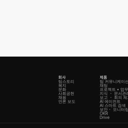
회사
제품
팀스토리
팀 커뮤니케이
복지
채팅
문화
프로젝트 • 업무
사회공헌
지식 ・ 문서관
채용
보고 ・ 회의 
언론 보도
AI 에이전트
AI 스마트 검색
보안・ 모니터링
OKR
Drive