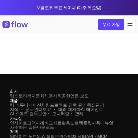
💡플로우 무료 세미나 (매주 목요일)
🎁 8월 한정 업그레이드 프로모션
무료 가입
회사
팀스토리
복지
문화
채용
사회공헌
언론 보도
제품
팀 커뮤니케이션
채팅
프로젝트 진행 관리
목표관리
지식 ・ 문서관리
보고 ・ 회의 체계화
AI 에이전트
AI 스마트 검색
보안・ 모니터링・ 관리
자료실
인사이트
고객사례
비교자료
활용노트
템플릿
사용매뉴얼
자주하는 질문
다운로드
정책
업데이트 노트
SLA 정책
보안
개발자 센터
API・MCP