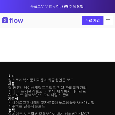
💡플로우 무료 세미나 (매주 목요일)
🎁 8월 한정 업그레이드 프로모션
무료 가입
회사
팀스토리
복지
문화
채용
사회공헌
언론 보도
제품
팀 커뮤니케이션
채팅
프로젝트 진행 관리
목표관리
지식 ・ 문서관리
보고 ・ 회의 체계화
AI 에이전트
AI 스마트 검색
보안・ 모니터링・ 관리
자료실
인사이트
고객사례
비교자료
활용노트
템플릿
사용매뉴얼
자주하는 질문
다운로드
정책
업데이트 노트
SLA 정책
보안
개발자 센터
API・MCP