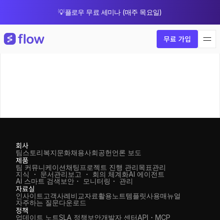
💡플로우 무료 세미나 (매주 목요일)
🎁 8월 한정 업그레이드 프로모션
무료 가입
회사
팀스토리
복지
문화
채용
사회공헌
언론 보도
제품
팀 커뮤니케이션
채팅
프로젝트 진행 관리
목표관리
지식 ・ 문서관리
보고 ・ 회의 체계화
AI 에이전트
AI 스마트 검색
보안・ 모니터링・ 관리
자료실
인사이트
고객사례
비교자료
활용노트
템플릿
사용매뉴얼
자주하는 질문
다운로드
정책
업데이트 노트
SLA 정책
보안
개발자 센터
API・MCP