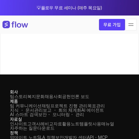
💡플로우 무료 세미나 (매주 목요일)
🎁 8월 한정 업그레이드 프로모션
무료 가입
회사
팀스토리
복지
문화
채용
사회공헌
언론 보도
제품
팀 커뮤니케이션
채팅
프로젝트 진행 관리
목표관리
지식 ・ 문서관리
보고 ・ 회의 체계화
AI 에이전트
AI 스마트 검색
보안・ 모니터링・ 관리
자료실
인사이트
고객사례
비교자료
활용노트
템플릿
사용매뉴얼
자주하는 질문
다운로드
정책
업데이트 노트
SLA 정책
보안
개발자 센터
API・MCP