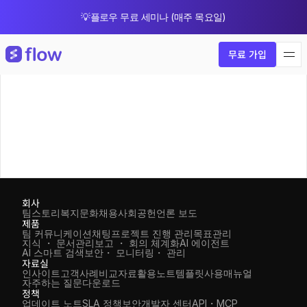
💡플로우 무료 세미나 (매주 목요일)
🎁 8월 한정 업그레이드 프로모션
무료 가입
회사
팀스토리
복지
문화
채용
사회공헌
언론 보도
제품
팀 커뮤니케이션
채팅
프로젝트 진행 관리
목표관리
지식 ・ 문서관리
보고 ・ 회의 체계화
AI 에이전트
AI 스마트 검색
보안・ 모니터링・ 관리
자료실
인사이트
고객사례
비교자료
활용노트
템플릿
사용매뉴얼
자주하는 질문
다운로드
정책
업데이트 노트
SLA 정책
보안
개발자 센터
API・MCP