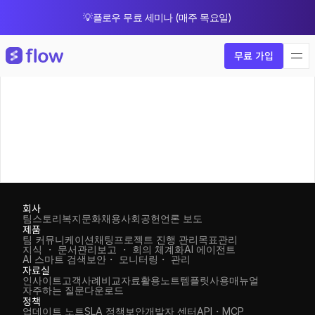
💡플로우 무료 세미나 (매주 목요일)
🎁 8월 한정 업그레이드 프로모션
무료 가입
회사
팀스토리
복지
문화
채용
사회공헌
언론 보도
제품
팀 커뮤니케이션
채팅
프로젝트 진행 관리
목표관리
지식 ・ 문서관리
보고 ・ 회의 체계화
AI 에이전트
AI 스마트 검색
보안・ 모니터링・ 관리
자료실
인사이트
고객사례
비교자료
활용노트
템플릿
사용매뉴얼
자주하는 질문
다운로드
정책
업데이트 노트
SLA 정책
보안
개발자 센터
API・MCP