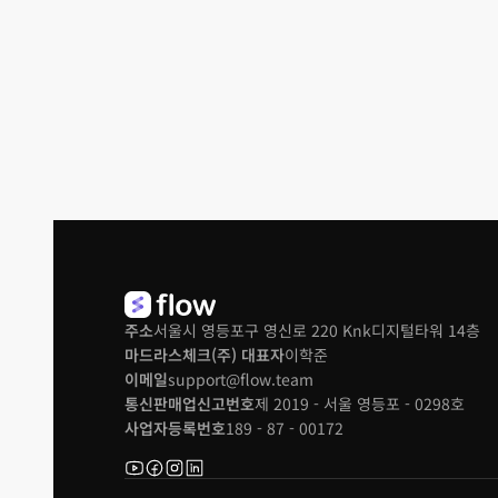
주소
서울시 영등포구 영신로 220 Knk디지털타워 14층
마드라스체크(주) 대표자
이학준
이메일
support@flow.team
통신판매업신고번호
제 2019 - 서울 영등포 - 0298호
사업자등록번호
189 - 87 - 00172