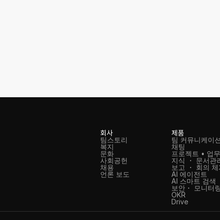
회사
제품
팀스토리
팀 커뮤니케이
복지
채팅
문화
프로젝트 • 업무
사회공헌
지식 ・ 문서관
채용
보고 ・ 회의 
언론 보도
AI 에이전트
AI 스마트 검색
보안・ 모니터링
OKR
Drive