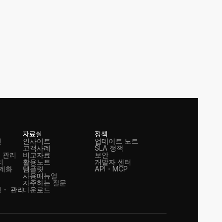
자료실
정책
션
인사이트
업데이트 노트
고객사례
SLA 정책
 관리
비교자료
보안
리
활용노트
개발자 센터
체계화
템플릿
API・MCP
사용매뉴얼
자주하는 질문
・ 관리
다운로드