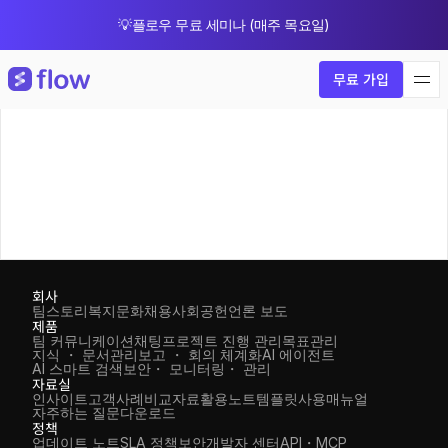
💡플로우 무료 세미나 (매주 목요일)
🎁 8월 한정 업그레이드 프로모션
무료 가입
회사
팀스토리
복지
문화
채용
사회공헌
언론 보도
제품
팀 커뮤니케이션
채팅
프로젝트 진행 관리
목표관리
지식 ・ 문서관리
보고 ・ 회의 체계화
AI 에이전트
AI 스마트 검색
보안・ 모니터링・ 관리
자료실
인사이트
고객사례
비교자료
활용노트
템플릿
사용매뉴얼
자주하는 질문
다운로드
정책
업데이트 노트
SLA 정책
보안
개발자 센터
API・MCP