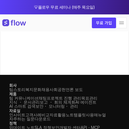
💡플로우 무료 세미나 (매주 목요일)
🎁 8월 한정 업그레이드 프로모션
무료 가입
회사
팀스토리
복지
문화
채용
사회공헌
언론 보도
제품
팀 커뮤니케이션
채팅
프로젝트 진행 관리
목표관리
지식 ・ 문서관리
보고 ・ 회의 체계화
AI 에이전트
AI 스마트 검색
보안・ 모니터링・ 관리
자료실
인사이트
고객사례
비교자료
활용노트
템플릿
사용매뉴얼
자주하는 질문
다운로드
정책
업데이트 노트
SLA 정책
보안
개발자 센터
API・MCP