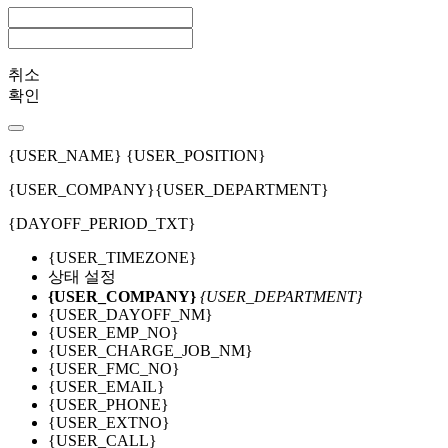
취소
확인
{USER_NAME}
{USER_POSITION}
{USER_COMPANY}
{USER_DEPARTMENT}
{DAYOFF_PERIOD_TXT}
{USER_TIMEZONE}
상태 설정
{USER_COMPANY}
{USER_DEPARTMENT}
{USER_DAYOFF_NM}
{USER_EMP_NO}
{USER_CHARGE_JOB_NM}
{USER_FMC_NO}
{USER_EMAIL}
{USER_PHONE}
{USER_EXTNO}
{USER_CALL}